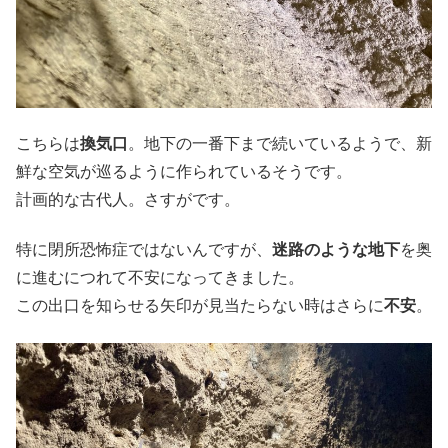
こちらは
換気口
。地下の
一番
下まで続いているようで、新
鮮な空気が巡るように作られているそうです。
計画的な古代人。さすがです。
特に閉所恐怖症ではないんですが、
迷路のような地下
を奥
に進むにつれて不安になってきました。
この出口を知らせる矢印が見当たらない時はさらに
不安
。