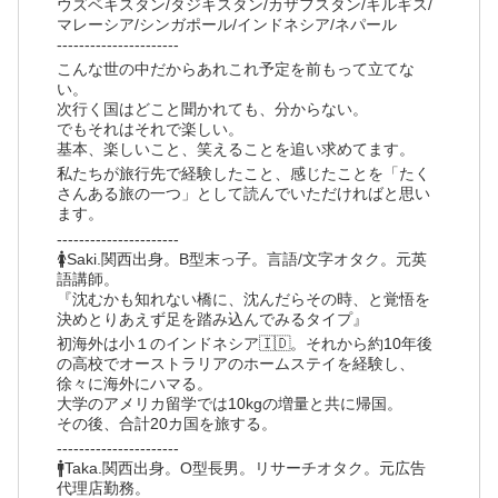
ウズベキスタン/タジキスタン/カザフスタン/キルギス/
マレーシア/シンガポール/インドネシア/ネパール
----------------------
こんな世の中だからあれこれ予定を前もって立てな
い。
次行く国はどこと聞かれても、分からない。
でもそれはそれで楽しい。
基本、楽しいこと、笑えることを追い求めてます。
私たちが旅行先で経験したこと、感じたことを「たく
さんある旅の一つ」として読んでいただければと思い
ます。
----------------------
🚺Saki.関西出身。B型末っ子。言語/文字オタク。元英
語講師。
『沈むかも知れない橋に、沈んだらその時、と覚悟を
決めとりあえず足を踏み込んでみるタイプ』
初海外は小１のインドネシア🇮🇩。それから約10年後
の高校でオーストラリアのホームステイを経験し、
徐々に海外にハマる。
大学のアメリカ留学では10kgの増量と共に帰国。
その後、合計20カ国を旅する。
----------------------
🚹Taka.関西出身。O型長男。リサーチオタク。元広告
代理店勤務。