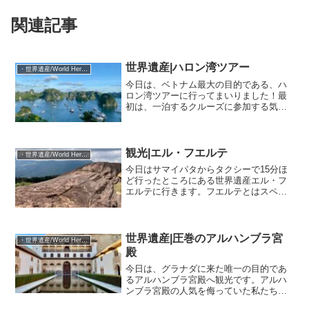
関連記事
世界遺産|ハロン湾ツアー
・世界遺産/World Heritage Site
今日は、ベトナム最大の目的である、ハ
ロン湾ツアーに行ってまいりました！最
初は、一泊するクルーズに参加する気だ
ったんですが、訳あってワンデイツアー
にすることにしました。(訳というのは特
に大したことではないんですが、タイで
シミ取り治療をしたので...
観光|エル・フエルテ
・世界遺産/World Heritage Site
今日はサマイパタからタクシーで15分ほ
ど行ったところにある世界遺産エル・フ
エルテに行きます。フエルテとはスペイ
ン語で「強い」と言う形容詞もあります
が、名詞だと砦を表します。タクシーは
すぐ見つかりました。ほっぺたがコカの
葉でパンパンのおじさん...
世界遺産|圧巻のアルハンブラ宮
・世界遺産/World Heritage Site
殿
今日は、グラナダに来た唯一の目的であ
るアルハンブラ宮殿へ観光です。アルハ
ンブラ宮殿の人気を侮っていた私たち
は、チケットは当日窓口で買えばいいや