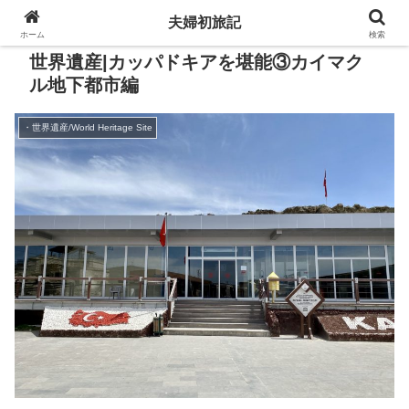
夫婦初旅記
ホーム
検索
世界遺産|カッパドキアを堪能③カイマク
ル地下都市編
・世界遺産/World Heritage Site