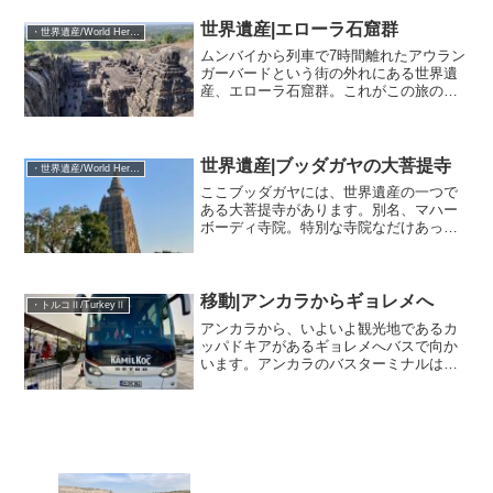
くらいの軽い気持ちでいたのですが、数
日前にホームページを見てみると、私た
世界遺産|エローラ石窟群
・世界遺産/World Heritage Site
ちが行く日はなんと空きなし...
ムンバイから列車で7時間離れたアウラン
ガーバードという街の外れにある世界遺
産、エローラ石窟群。これがこの旅の楽
しみの一つでもありました。場所はこち
ら↓ムンバイへ東へ行ったところです。
(ちなみに英語表記だとAurangabad。正式
にはアウラ...
世界遺産|ブッダガヤの大菩提寺
・世界遺産/World Heritage Site
ここブッダガヤには、世界遺産の一つで
ある大菩提寺があります。別名、マハー
ボーディ寺院。特別な寺院なだけあっ
て、色んな国から来た僧侶の姿が多く見
られます。この寺院の敷地内にある菩提
樹の麓でブッダが悟りを開いたと言われ
ていて、仏教の４大聖地の一...
移動|アンカラからギョレメへ
・トルコⅡ/TurkeyⅡ
アンカラから、いよいよ観光地であるカ
ッパドキアがあるギョレメへバスで向か
います。アンカラのバスターミナルは空
港並みに大きく、無料Wi-Fiも敏速で快
適。今回利用するカミルコーチというト
ルコのバス会社は今まで何度もお世話に
なっています。14:...