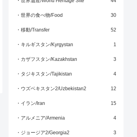
・世界遺産/World Heritage Site
44
・世界の食べ物/Food
30
・移動/Transfer
52
・キルギスタン/Kyrgystan
1
・カザフスタン/Kazakhstan
3
・タジキスタン/Tajikistan
4
・ウズベキスタン2/Uzbekistan2
12
・イラン/Iran
15
・アルメニア/Armenia
4
・ジョージア2/Georgia2
3