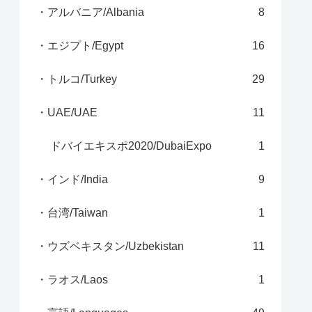
・アルバニア/Albania
8
・エジプト/Egypt
16
・トルコ/Turkey
29
・UAE/UAE
11
ドバイエキスポ2020/DubaiExpo
1
・インド/India
9
・台湾/Taiwan
1
・ウズベキスタン/Uzbekistan
11
・ラオス/Laos
1