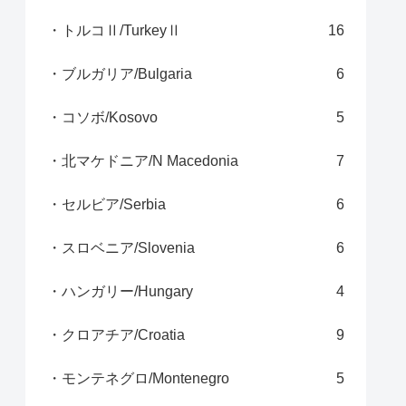
・トルコⅡ/TurkeyⅡ
16
・ブルガリア/Bulgaria
6
・コソボ/Kosovo
5
・北マケドニア/N Macedonia
7
・セルビア/Serbia
6
・スロベニア/Slovenia
6
・ハンガリー/Hungary
4
・クロアチア/Croatia
9
・モンテネグロ/Montenegro
5