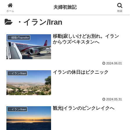
夫婦初旅記
ホーム
検索
・イラン/Iran
移動|寂しいけどお別れ。イラン
・移動/Transfer
からウズベキスタンへ
2024.06.01
イランの休日はピクニック
・イラン/Iran
2024.05.31
観光|イランのピンクレイクへ
・イラン/Iran