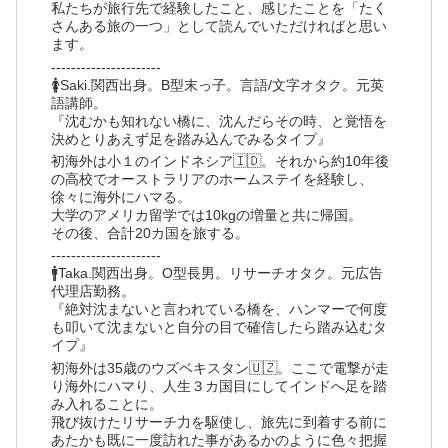
私たちが旅行先で経験したこと、感じたことを「たく
さんある旅の一つ」として読んでいただければと思い
ます。
----------------------
🚺Saki.関西出身。B型末っ子。言語/文字オタク。元英
語講師。
『沈むかも知れない橋に、沈んだらその時、と覚悟を
決めとりあえず足を踏み込んでみるタイプ』
初海外は小１のインドネシア🇮🇩。それから約10年後
の高校でオーストラリアのホームステイを経験し、
徐々に海外にハマる。
大学のアメリカ留学では10kgの増量と共に帰国。
その後、合計20カ国を旅する。
----------------------
🚹Taka.関西出身。O型長男。リサーチオタク。元広告
代理店勤務。
『絶対沈まないと言われている橋を、ハンマーで何度
も叩いて沈まないと自分の目で確信したら踏み込むタ
イプ』
初海外は35歳のウズベキスタン🇺🇿。ここで電撃が走
り海外にハマり、人生３カ国目にしてインドへ足を踏
み入れることに。
飛び抜けたリサーチ力を駆使し、旅先に到着する前に
あたかも既に一度訪れた事があるかのように色々把握