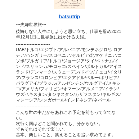
hatsutrip
〜夫婦世界旅〜
後悔しない人生にしようと思い立ち、仕事を辞め2021
年12月1日に世界旅に出かける夫婦。
----------------------
UAE/トルコ/エジプト/アルバニア/モンテネグロ/クロア
チア/ハンガリー/スロベニア/セルビア/北マケドニア/コ
ソボ/ブルガリア/トルコ/ジョージア/タイ/ベトナム/イ
ンド/スリランカ/モロッコ/スペイン/ポルトガル/アイス
ランド/デンマーク/スウェーデン/ドイツ/チェコ/イタリ
ア/フランス/コロンビア/エクアドル/ペルー/ボリビア/
パラグアイ/ブラジル/アルゼンチン/ウルグアイ/メキシ
コ/アメリカ/フィリピン/オマーン/アルメニア/イラン/
ウズベキスタン/タジキスタン/カザフスタン/キルギス/
マレーシア/シンガポール/インドネシア/ネパール
----------------------
こんな世の中だからあれこれ予定を前もって立てな
い。
次行く国はどこと聞かれても、分からない。
でもそれはそれで楽しい。
基本、楽しいこと、笑えることを追い求めてます。