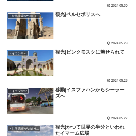
2024.05.30
観光|ペルセポリスへ
・世界遺産/World Heritage Site
2024.05.29
観光|ピンクモスクに魅せられて
・イラン/Iran
2024.05.28
移動|イスファハンからシーラー
・イラン/Iran
ズへ
2024.05.27
観光|かつて世界の半分といわれ
・世界遺産/World Heritage Site
たイマーム広場