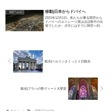
引き続きバスを利用します。ブダペスト
を朝7時出発のバスを予約したので、ホテ
ルは5時過ぎにチェックアウトです。4時
移動|日本からドバイへ
・移動/Transfer
に起きるのなんて、い...
2021年12月1日。私たちが乗る関空から
ドバイへのエミレーツ便はほぼ夜中の出
発でしたが、夕方にはすでに関空へ到
着。予想通り閑散としています。国際線
のチェックインカウンターただ、国内線
の階にあるお店は、開いている店舗が限
られているせいもあっ...
観光|ベルリンさくっと１日観光
観光|プラハの聖ヴィート大聖堂
ホーム
・移動/Transfer