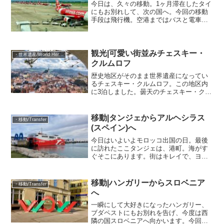
今日は、久々の移動。1ヶ月滞在したタイ
にもお別れして、次の国へ。今回の移動
手段は飛行機。空港まではバスと電車を
乗り継いで向かいます。私たちが乗った
電車の駅はSRTのBang Sue Grand。犬が
シンクロしてるここから7駅でドンムアン
空港...
観光|可愛い街並みチェスキー・
・世界遺産/World Heritage Site
クルムロフ
歴史地区がそのまま世界遺産になってい
るチェスキー・クルムロフ。この地区内
に3泊しました。曇天のチェスキー・クル
ムロフ最初の2泊はずっと雨か曇りでした
が、歴史地区を去る前日にはキレイな晴
れ間を見ることが出来ました。こんなに
移動|タンジェからアルヘシラス
・移動/Transfer
天気で気持ちが左右さ...
(スペイン)へ
今日はいよいよモロッコ出国の日。最後
に訪れたここタンジェは、港町。海がす
ぐそこにあります。街はキレイで、ヨー
ロッパの雰囲気を感じるところも沢山あ
りました。白い家がいっぱい神戸にも似
てる雰囲気そして、モロッコの次に向か
移動|ハンガリーからスロベニア
・移動/Transfer
うはスペインです。移動は...
へ
一瞬にして大好きになったハンガリー、
ブダペストにもお別れを告げ、今度は西
隣の国スロベニアへ向かいます。今回も