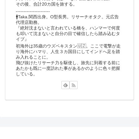
その後、合計20カ国を旅する。
----------------------
🚹Taka.関西出身。O型長男。リサーチオタク。元広告
代理店勤務。
『絶対沈まないと言われている橋を、ハンマーで何度
も叩いて沈まないと自分の目で確信したら踏み込むタ
イプ』
初海外は35歳のウズベキスタン🇺🇿。ここで電撃が走
り海外にハマり、人生３カ国目にしてインドへ足を踏
み入れることに。
飛び抜けたリサーチ力を駆使し、旅先に到着する前に
あたかも既に一度訪れた事があるかのように色々把握
している。