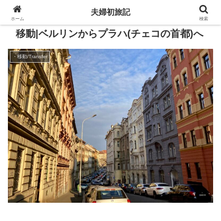
夫婦初旅記
ホーム
検索
移動|ベルリンからプラハ(チェコの首都)へ
・移動/Transfer