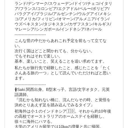
ランド/デンマーク/スウェーデン/ドイツ/チェコ/イタリ
ア/フランス/コロンビア/エクアドル/ペルー/ボリビア/
パラグアイ/ブラジル/アルゼンチン/ウルグアイ/メキシ
コ/アメリカ/フィリピン/オマーン/アルメニア/イラン/
ウズベキスタン/タジキスタン/カザフスタン/キルギス/
マレーシア/シンガポール/インドネシア/ネパール
----------------------
こんな世の中だからあれこれ予定を前もって立てな
い。
次行く国はどこと聞かれても、分からない。
でもそれはそれで楽しい。
基本、楽しいこと、笑えることを追い求めてます。
私たちが旅行先で経験したこと、感じたことを「たく
さんある旅の一つ」として読んでいただければと思い
ます。
----------------------
🚺Saki.関西出身。B型末っ子。言語/文字オタク。元英
語講師。
『沈むかも知れない橋に、沈んだらその時、と覚悟を
決めとりあえず足を踏み込んでみるタイプ』
初海外は小１のインドネシア🇮🇩。それから約10年後
の高校でオーストラリアのホームステイを経験し、
徐々に海外にハマる。
大学のアメリカ留学では10kgの増量と共に帰国。