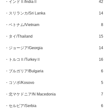
・インドⅡ/IndiaⅡ
42
・スリランカ/Sri Lanka
14
・ベトナム/Vietnam
8
・タイ/Thailand
15
・ジョージア/Georgia
14
・トルコⅡ/TurkeyⅡ
16
・ブルガリア/Bulgaria
6
・コソボ/Kosovo
5
・北マケドニア/N Macedonia
7
・セルビア/Serbia
6