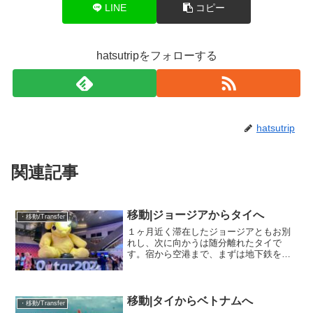
LINE
コピー
hatsutripをフォローする
hatsutrip
関連記事
移動|ジョージアからタイへ
・移動/Transfer
１ヶ月近く滞在したジョージアともお別
れし、次に向かうは随分離れたタイで
す。宿から空港まで、まずは地下鉄を使
います。ジョージアで地下鉄に乗るのは
初めて。改札を通って、エスカレーター
でひたすら地下に降りて行きます。日本
のエスカレーターと比べ物に...
移動|タイからベトナムへ
・移動/Transfer