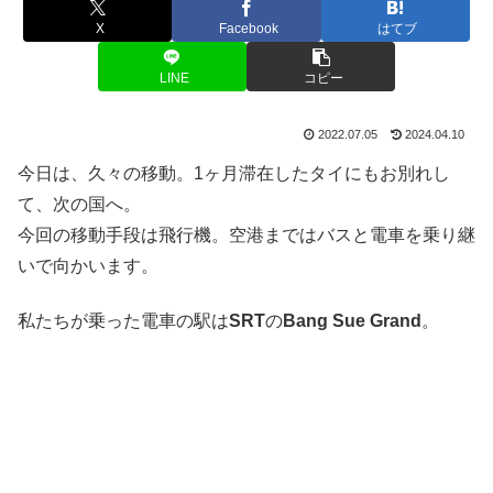
X
Facebook
はてブ
LINE
コピー
2022.07.05
2024.04.10
今日は、久々の移動。1ヶ月滞在したタイにもお別れし
て、次の国へ。
今回の移動手段は飛行機。空港まではバスと電車を乗り継
いで向かいます。
私たちが乗った電車の駅は
SRT
の
Bang Sue Grand
。