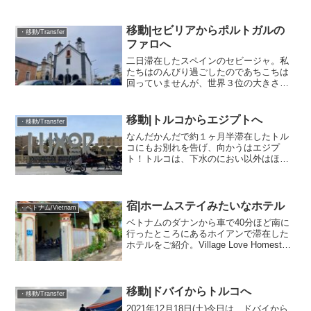
検査もしくは抗原検査が必要。(ワクチン
未接種者のみ必要)というわけで、今日は
事前に探していたクリニックで抗原検査
移動|セビリアからポルトガルの
・移動/Transfer
を受け...
ファロへ
二日滞在したスペインのセビージャ。私
たちはのんびり過ごしたのであちこちは
回っていませんが、世界３位の大きさセ
ビージャ大聖堂があったり、スペインの
歴史に関する多くの史料を保管するイン
ディアス古文書館があったり、慶長に徳
移動|トルコからエジプトへ
・移動/Transfer
川家康から送られた手紙旧...
なんだかんだで約１ヶ月半滞在したトル
コにもお別れを告げ、向かうはエジプ
ト！トルコは、下水のにおい以外はほん
とに快適で、居れるものならずっとでも
居たい、そんな国でした。みんな綺麗好
きだし、電車やバスは基本的に時間通り
だし、挨拶しあって、フレン...
宿|ホームステイみたいなホテル
・ベトナム/Vietnam
ベトナムのダナンから車で40分ほど南に
行ったところにあるホイアンで滞在した
ホテルをご紹介。Village Love Homestay
ここは、一軒家に住む普通の家族が家を
ホテルのように改築して営業する、いわ
ゆるホームステイのような経験ができ
る...
移動|ドバイからトルコへ
・移動/Transfer
2021年12月18日(土)今日は、ドバイから