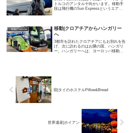
トルコのアンタルヤ向かいます。移動手
段は飛行機のSun Expressというエアラ
イン。もちろん私たちにとって初耳のエ
アラインです。ドバイ〜アンタルヤ間
は、土曜と月曜にしか飛んでいないLCC
です...
移動|クロアチアからハンガリー
・移動/Transfer
へ
3都市を訪れたクロアチアにもお別れを告
げ、次に訪れるのはお隣の国、ハンガリ
ー。ハンガリーへは、ヨーロッパ移動で
お馴染みのFlixbusを利用することにしま
した。出発はザグレブのバスターミナル
です。コンパクトな空港のようになって
いて、自分が乗...
宿|タイのホステルPillow&Bread
世界遺産|ホイアン