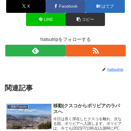
X
Facebook
はてブ
LINE
コピー
hatsutripをフォローする
hatsutrip
関連記事
移動|クスコからボリビアのラパ
・移動/Transfer
スへ
今日は長く滞在したクスコを離れ、次な
る国、ボリビアへ入国します。ボリビア
は、今でも(2023/7/11時点)入国時にPCR