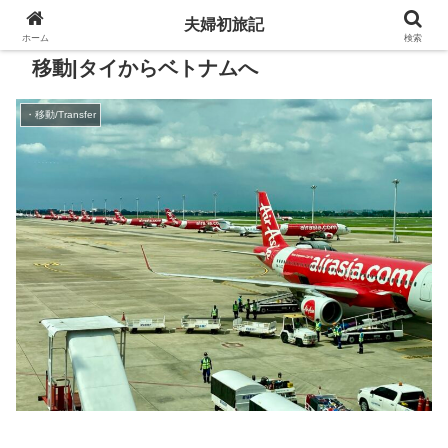
夫婦初旅記
ホーム
検索
移動|タイからベトナムへ
・移動/Transfer