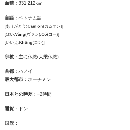
面積
：331,212k㎡
言語
：ベトナム語
[ありがとう
:Cảm ơn
(カムオン)]
[はい:
Vâng
(ヴァン)/
Có
(コー)]
[いいえ:
Không
(コン)]
宗教
：主に仏教(大乗仏教)
首都
：ハノイ
最大都市
：ホーチミン
日本との時差
：−2時間
通貨
：ドン
国旗：