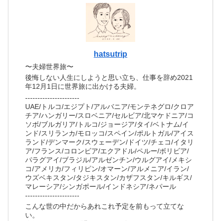
hatsutrip
〜夫婦世界旅〜
後悔しない人生にしようと思い立ち、仕事を辞め2021
年12月1日に世界旅に出かける夫婦。
----------------------
UAE/トルコ/エジプト/アルバニア/モンテネグロ/クロア
チア/ハンガリー/スロベニア/セルビア/北マケドニア/コ
ソボ/ブルガリア/トルコ/ジョージア/タイ/ベトナム/イ
ンド/スリランカ/モロッコ/スペイン/ポルトガル/アイス
ランド/デンマーク/スウェーデン/ドイツ/チェコ/イタリ
ア/フランス/コロンビア/エクアドル/ペルー/ボリビア/
パラグアイ/ブラジル/アルゼンチン/ウルグアイ/メキシ
コ/アメリカ/フィリピン/オマーン/アルメニア/イラン/
ウズベキスタン/タジキスタン/カザフスタン/キルギス/
マレーシア/シンガポール/インドネシア/ネパール
----------------------
こんな世の中だからあれこれ予定を前もって立てな
い。