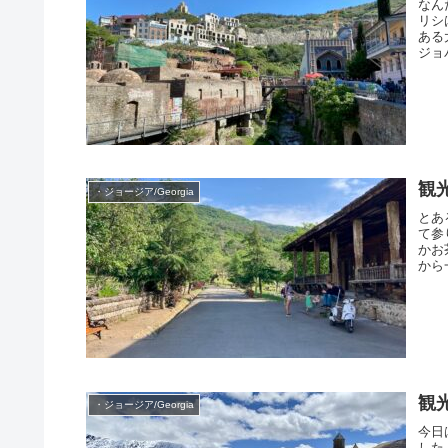
なん
リシ
ある
ジョ
観
・ジョージア/Georgia
とあ
て参
かお
から
観
・ジョージア/Georgia
今日
した