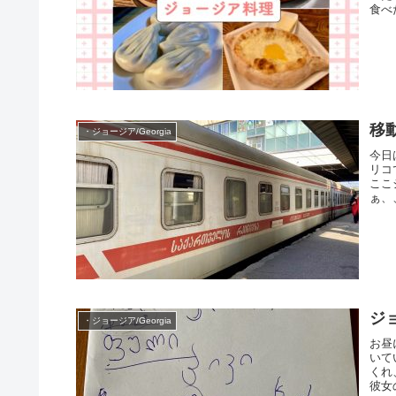
食べ
移
・ジョージア/Georgia
今日
リコ
ここ
ぁ、
ジ
・ジョージア/Georgia
お昼
いて
くれ
彼女