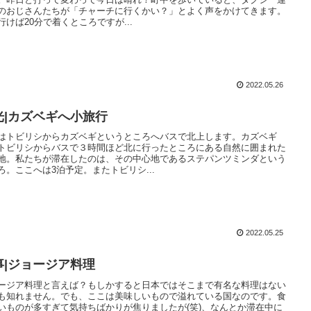
のおじさんたちが「チャーチに行くかい？」とよく声をかけてきます。
行けば20分で着くところですが...
2022.05.26
光|カズベギへ小旅行
はトビリシからカズベギというところへバスで北上します。カズベギ
トビリシからバスで３時間ほど北に行ったところにある自然に囲まれた
地。私たちが滞在したのは、その中心地であるステパンツミンダという
ろ。ここへは3泊予定。またトビリシ...
2022.05.25
事|ジョージア料理
ージア料理と言えば？もしかすると日本ではそこまで有名な料理はない
も知れません。でも、ここは美味しいもので溢れている国なのです。食
いものが多すぎて気持ちばかりが焦りましたが(笑)、なんとか滞在中に