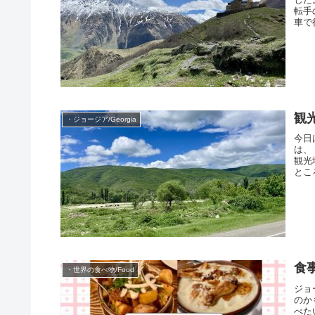
転手
車で
観
・ジョージア/Georgia
今日
は、
観光
とこ
食
・世界の食べ物/Food
ジョ
のか
べた