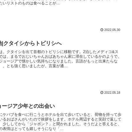
たいリストのものは食べることが...
2022.05.30
動|クタイシからトビリシへ
は、クタイシを出て首都のトビリシに移動です。2泊したメディコ&ス
では、まるでおじいちゃんおばあちゃん家に滞在しているかのようで、
ジョージアで懐かしい気持ちになりました。言語がもっと出来たらな
、、とも強く思いましたが、言葉が通...
2022.05.18
ョージア少年との出会い
にケバブを食べに行こうとホテルを出て歩いていると、荷物を持って歩
いるおばさんがいたので挨拶をします。ホテル周辺すると笑顔で返して
、少ししてから「ジャポン？」と聞かれました。そうだよと答えると、
の表情はとっても嬉しそうになり「...