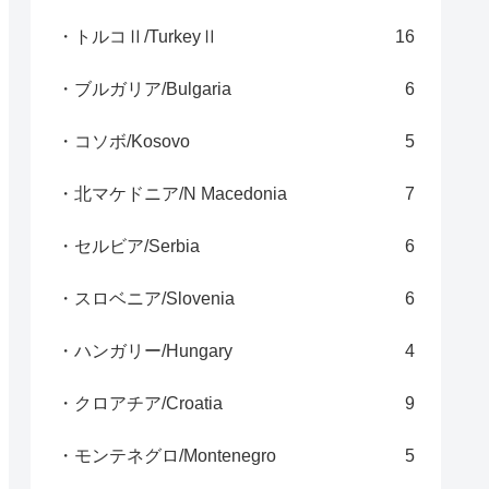
・トルコⅡ/TurkeyⅡ
16
・ブルガリア/Bulgaria
6
・コソボ/Kosovo
5
・北マケドニア/N Macedonia
7
・セルビア/Serbia
6
・スロベニア/Slovenia
6
・ハンガリー/Hungary
4
・クロアチア/Croatia
9
・モンテネグロ/Montenegro
5