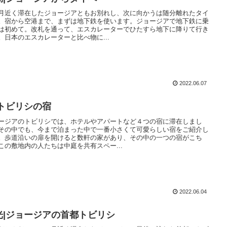
月近く滞在したジョージアともお別れし、次に向かうは随分離れたタイ
。宿から空港まで、まずは地下鉄を使います。ジョージアで地下鉄に乗
は初めて。改札を通って、エスカレーターでひたすら地下に降りて行き
。日本のエスカレーターと比べ物に...
2022.06.07
|トビリシの宿
ージアのトビリシでは、ホテルやアパートなど４つの宿に滞在しまし
その中でも、今まで泊まった中で一番小さくて可愛らしい宿をご紹介し
。歩道沿いの扉を開けると数軒の家があり、その中の一つの宿がこち
この敷地内の人たちは中庭を共有スペー...
2022.06.04
光|ジョージアの首都トビリシ