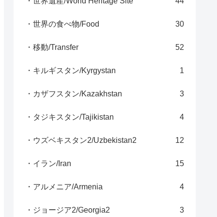
・世界遺産/World Heritage Site
44
・世界の食べ物/Food
30
・移動/Transfer
52
・キルギスタン/Kyrgystan
1
・カザフスタン/Kazakhstan
3
・タジキスタン/Tajikistan
4
・ウズベキスタン2/Uzbekistan2
12
・イラン/Iran
15
・アルメニア/Armenia
4
・ジョージア2/Georgia2
3