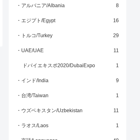
・アルバニア/Albania
8
・エジプト/Egypt
16
・トルコ/Turkey
29
・UAE/UAE
11
ドバイエキスポ2020/DubaiExpo
1
・インド/India
9
・台湾/Taiwan
1
・ウズベキスタン/Uzbekistan
11
・ラオス/Laos
1