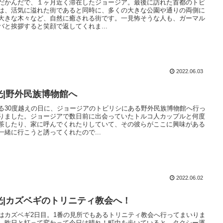
だかんだで、１ヶ月近く滞在したジョージア。最後に訪れた首都のトビ
は、活気に溢れた街であると同時に、多くの大きな公園や通りの両側に
大きな木々など、自然に癒される街です。一見怖そうな人も、ガーマル
バと挨拶すると笑顔で返してくれま...
2022.06.03
光|野外民族博物館へ
る30度越えの日に、ジョージアのトビリシにある野外民族博物館へ行っ
りました。ジョージアで数日前に出会っていたトルコ人カップルと何度
茶したり、家に呼んでくれたりしていて、その彼らがここに興味がある
一緒に行こうと誘ってくれたので...
2022.06.02
光|カズベギのトリニティ教会へ！
はカズベギ2日目。1番の見所でもあるトリニティ教会へ行ってまいりま
。昨日と打って変わって今日は晴れ！町中を歩いていると、タクシー運