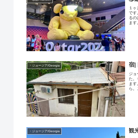
１ヶ
です
るの
ます
宿
・ジョージア/Georgia
ジョ
た。
ます
ら。
観
・ジョージア/Georgia