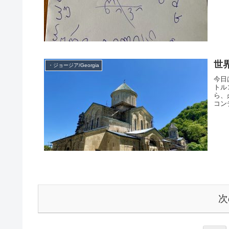
世
・ジョージア/Georgia
今日
トル
ら、
コン
次