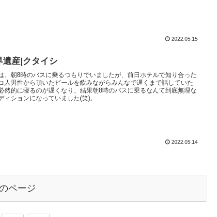
2022.05.15
界遺産|クタイシ
は、朝8時のバスに乗るつもりでいましたが、前日ホテルで知り合った
コ人男性から頂いたビールを飲みながらみんなで遅くまで話していた
必然的に寝るのが遅くなり、結果朝8時のバスに乗るなんて到底無理な
ディションになっていました(笑)。...
2022.05.14
のページ